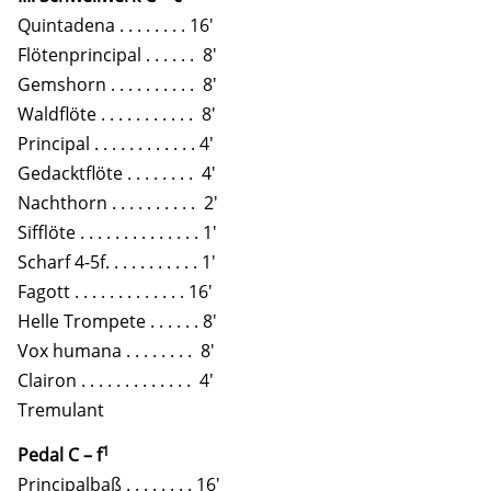
Quintadena . . . . . . . . 16'
Flötenprincipal . . . . . . 8'
Gemshorn . . . . . . . . . . 8'
Waldflöte . . . . . . . . . . . 8'
Principal . . . . . . . . . . . . 4'
Gedacktflöte . . . . . . . . 4'
Nachthorn . . . . . . . . . . 2'
Sifflöte . . . . . . . . . . . . . . 1'
Scharf 4-5f. . . . . . . . . . . 1'
Fagott . . . . . . . . . . . . . 16'
Helle Trompete . . . . . . 8'
Vox humana . . . . . . . . 8'
Clairon . . . . . . . . . . . . . 4'
Tremulant
1
Pedal C – f
Principalbaß . . . . . . . . 16'