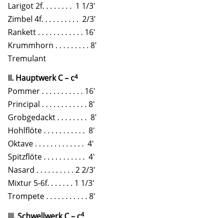
Larigot 2f. . . . . . . . 1 1/3'
Zimbel 4f. . . . . . . . . . 2/3'
Rankett . . . . . . . . . . . . 16'
Krummhorn . . . . . . . . . 8'
Tremulant
4
II. Hauptwerk C – c
Pommer . . . . . . . . . . . 16'
Principal . . . . . . . . . . . . 8'
Grobgedackt . . . . . . . . 8'
Hohlflöte . . . . . . . . . . . 8'
Oktave . . . . . . . . . . . . . 4'
Spitzflöte . . . . . . . . . . . 4'
Nasard . . . . . . . . . . 2 2/3'
Mixtur 5-6f. . . . . . . 1 1/3'
Trompete . . . . . . . . . . . 8'
4
III. Schwellwerk C – c